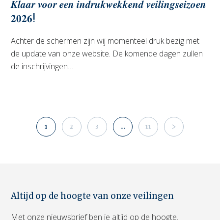
𝑲𝒍𝒂𝒂𝒓 𝒗𝒐𝒐𝒓 𝒆𝒆𝒏 𝒊𝒏𝒅𝒓𝒖𝒌𝒘𝒆𝒌𝒌𝒆𝒏𝒅 𝒗𝒆𝒊𝒍𝒊𝒏𝒈𝒔𝒆𝒊𝒛𝒐𝒆𝒏
𝟐𝟎𝟐𝟔!
Achter de schermen zijn wij momenteel druk bezig met
de update van onze website. De komende dagen zullen
de inschrijvingen…
1
2
3
…
11
Altijd op de hoogte van onze veilingen
Met onze nieuwsbrief ben je altijd op de hoogte.