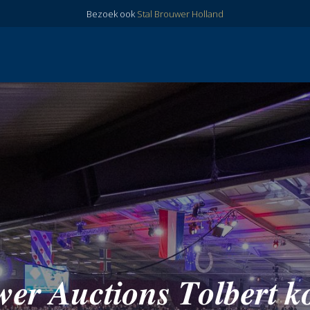
Bezoek ook
Stal Brouwer Holland
𝒆𝒓 𝑨𝒖𝒄𝒕𝒊𝒐𝒏𝒔 𝑻𝒐𝒍𝒃𝒆𝒓𝒕 