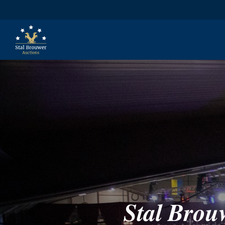
𝑺𝒕𝒂𝒍 𝑩𝒓𝒐𝒖