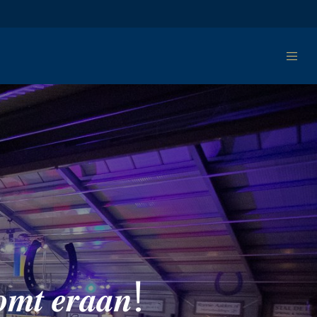
𝒐𝒎𝒕 𝒆𝒓𝒂𝒂𝒏!