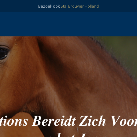
Bezoek ook
Stal Brouwer Holland
𝒊𝒐𝒏𝒔 𝑩𝒆𝒓𝒆𝒊𝒅𝒕 𝒁𝒊𝒄𝒉 𝑽𝒐𝒐