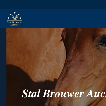
𝑺𝒕𝒂𝒍 𝑩𝒓𝒐𝒖𝒘𝒆𝒓 𝑨𝒖𝒄