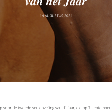
𝒗𝒂𝒏 𝒉𝒆𝒕 𝑱𝒂𝒂𝒓
14 AUGUSTUS 2024
maakt zich op voor de tweede veulenveiling van dit jaar, die op 7 septem