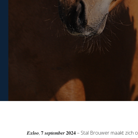
𝑬𝒙𝒍𝒐𝒐, 𝟕 𝒔𝒆𝒑𝒕𝒆𝒎𝒃𝒆𝒓 𝟐𝟎𝟐𝟒 – Stal Brouwer 