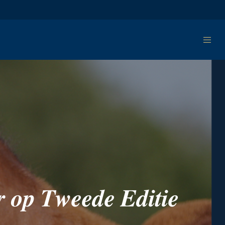
 𝒐𝒑 𝑻𝒘𝒆𝒆𝒅𝒆 𝑬𝒅𝒊𝒕𝒊𝒆