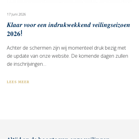
17 Juni 2026
𝑲𝒍𝒂𝒂𝒓 𝒗𝒐𝒐𝒓 𝒆𝒆𝒏 𝒊𝒏𝒅𝒓𝒖𝒌𝒘𝒆𝒌𝒌𝒆𝒏𝒅 𝒗𝒆𝒊𝒍𝒊𝒏𝒈𝒔𝒆𝒊𝒛𝒐𝒆𝒏
𝟐𝟎𝟐𝟔!
Achter de schermen zijn wij momenteel druk bezig met
de update van onze website. De komende dagen zullen
de inschrijvingen…
LEES MEER