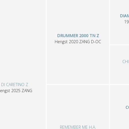
DIA
1
DRUMMER 2000 TN Z
Hengst
2020
ZANG
D-OC
CH
DI CARETINO Z
engst
2025
ZANG
C
REMEMBER ME H.A.