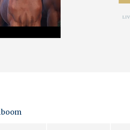
LI
mboom