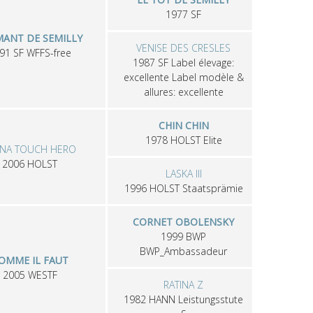
1977
SF
MANT DE SEMILLY
VENISE DES CRESLES
991
SF
WFFS-free
1987
SF
Label élevage:
excellente Label modèle &
allures: excellente
CHIN CHIN
1978
HOLST
Elite
INA TOUCH HERO
2006
HOLST
LASKA III
1996
HOLST
Staatsprämie
CORNET OBOLENSKY
1999
BWP
BWP_Ambassadeur
OMME IL FAUT
2005
WESTF
RATINA Z
1982
HANN
Leistungsstute