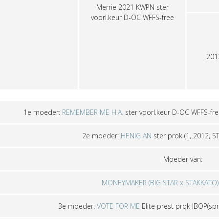
Merrie
2021
KWPN
ster
voorl.keur D-OC WFFS-free
20
1e moeder:
REMEMBER ME H.A.
ster voorl.keur D-OC WFFS-fre
2e moeder:
HENIG AN
ster prok
(1, 2012, 
Moeder van:
MONEYMAKER (BIG STAR x STAKKATO)
3e moeder:
VOTE FOR ME
Elite prest prok IBOP(spr