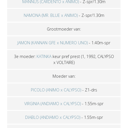
MANNUS (CARDENTO x ANIMO)
-
Z-spr/1.30m
NAMONA (MR. BLUE x ANIMO)
-
Z-spr/1.30m
Grootmoeder van:
JAMON (KANNAN GFE x NUMERO UNO)
-
1.40m-spr
3e moeder:
KATINKA
keur pref prest
(1, 1992, CALYPSO
x VOLTAIRE)
Moeder van:
PICOLO (ANIMO x CALYPSO)
-
Z1-drs
VIRGINIA (ANDIAMO x CALYPSO)
-
1.55m-spr
DIABLO (ANDIAMO x CALYPSO)
-
1.55m-spr